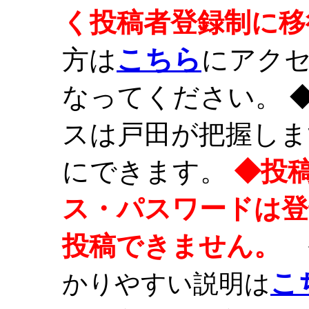
く投稿者登録制に移
こちら
方は
にアク
なってください。 
スは戸田が把握しま
にできます。
◆投
ス・パスワードは登
投稿できません。
こ
かりやすい説明は