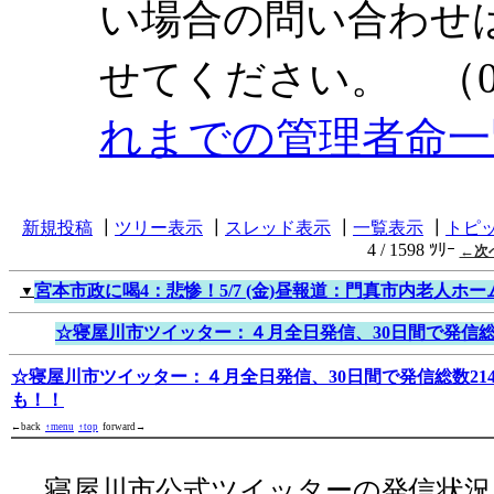
い場合の問い合わせ
（0
せてください。
れまでの管理者命一
新規投稿
┃
ツリー表示
┃
スレッド表示
┃
一覧表示
┃
トピ
4 / 1598 ﾂﾘｰ
←次
宮本市政に喝4：悲惨！5/7 (金)昼報道：門真市内老人ホー
▼
☆寝屋川市ツイッター：４月全日発信、30日間で発信総数
☆寝屋川市ツイッター：４月全日発信、30日間で発信総数214
も！！
←back
↑menu
↑top
forward→
寝屋川市公式ツイッターの発信状況