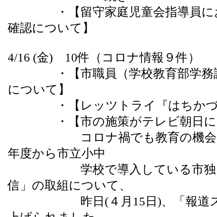
・【留守家庭児童会指導員にお
確認について】
4/16 (金) 10件（コロナ情報９件）
・【市職員（学校教育部学務課
について】
・【レッツトライ『はちかづキッ
・【市の施策がテレビ朝日に
コロナ禍でも教育の機会を保
年度から市立小中
学校で導入している市独自の
信」の取組について、
昨日(４月15日)、「報道ス