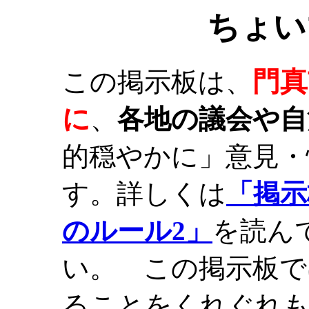
ちょい
門真
この掲示板は、
に
、
各地の議会や自
的穏やかに」意見・
す。詳しくは
「掲示
のルール2」
を読ん
い。 この掲示板で
ることをくれぐれ