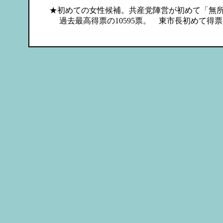
★初めての女性候補。共産党陣営が初めて「無
過去最高得票の10595票。 東市長初めて得