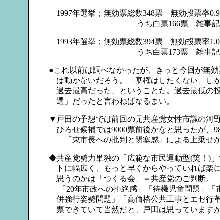
1997年選挙；無効票総数348票 無効投票率0.9
うち白票166票 雑事記載 
1993年選挙；無効票総数394票 無効投票率1.0
うち白票173票 雑事記載 
●これ以前は調べなかったが、きっと今回が無効
は動かないだろう。「棄権はしたくない、しか
過去最高だった、ということだ。過去最低の投
選」だったと言わねばなるまい。
▼戸田の予想では前回の元共産党女性市議の河
ひろせ候補では9000票前後かなと思ったが、98
「東市長への批判と閉塞感」による上乗せが
◆共産党勢力単独の「広範な市民運動型(笑！)
トに幅広く、もっと早くからやっていれば楽に
思うのかは「つくる会」＝共産党のご判断。
「20年市政への拒絶感」「待機児童問題」「
併強行姿勢問題」「高価格公共工事とエセ行革
票できていて当然だと、戸田は思っていますが