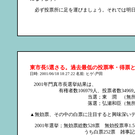
必ず投票所に足を運びましょう。それでは明日
東市長5選さる。過去最低の投票率・得票
日時: 2001/06/18 18:27:22 名前: ヒゲ-戸田
2001年門真市長選挙結果は、
有権者数106979人、投票者数34969人、
当選；東 潤 （無所属） 246
落選；弘瀬和臣（無所属） 
▲無効票、その中の白票に注目すると興味深い
2001年選挙；無効票総数528票 無効投票率1.5
うち白票252票 雑事記載1