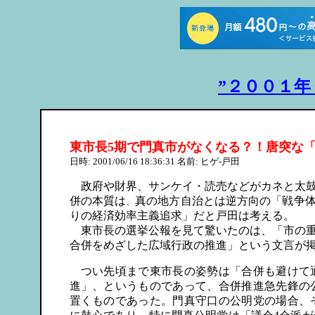
”２００１年
東市長5期で門真市がなくなる？！唐突な
日時: 2001/06/16 18:36:31 名前: ヒゲ-戸田
政府や財界、サンケイ・読売などがカネと太鼓
併の本質は
真の地方自治とは逆方向の「戦争
、
りの経済効率主義追求」だと戸田は考える。
東市長の選挙公報を見て驚いたのは、「市の重
合併をめざした広域行政の推進」という文言が
つい先頃まで東市長の姿勢は「合併も避けて
進」、というものであって、合併推進急先鋒の
置くものであった。門真守口の公明党の場合、