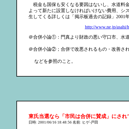
税金も国保も安くなる要因はないし、水道料金
よって新たに設置しなければいけない費用、シ
生してくる詳しくは「掲示板過去の記録」2001
http://www.ne.jp/asahi/
＠合併小論①：門真より財政の悪い守口市、水
日付: 200
＠合併小論②；合併で改悪されるもの・改善さ
日付: 2001
などを参照のこと。
東氏当選なら「市民は合併に賛成」にされ
日時: 2001/06/16 18:48:56 名前: ヒゲ-戸田