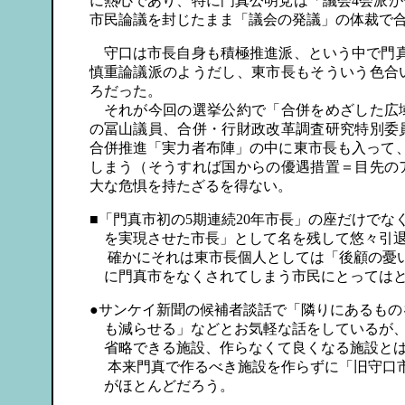
に熱心であり、特に門真公明党は「議会4会派
市民論議を封じたまま「議会の発議」の体裁で
守口は市長自身も積極推進派、という中で門真
慎重論議派のようだし、東市長もそういう色合
ろだった。
それが今回の選挙公約で「合併をめざした広
の冨山議員、合併・行財政改革調査研究特別委
合併推進「実力者布陣」の中に東市長も入って
しまう（そうすれば国からの優遇措置＝目先の
大な危惧を持たざるを得ない。
■「門真市初の5期連続20年市長」の座だけで
を実現させた市長」として名を残して悠々引退
確かにそれは東市長個人としては「後顧の憂い
に門真市をなくされてしまう市民にとってはと
●サンケイ新聞の候補者談話で「隣りにあるもの
も減らせる」などとお気軽な話をしているが、
省略できる施設、作らなくて良くなる施設とは
本来門真で作るべき施設を作らずに「旧守口市
がほとんどだろう。