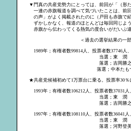
▼門真の共産党勢力にとっては、前回が「（形
一連の赤旗報道を調べて気づいたことは、前回
の声」がよく掲載されたのに（戸田も赤旗で紹
ずかしかなく、報道のほとんどは毎回同じよう
赤旗から伝わってくる熱気の度合いがだいぶ違っ
＜過去の選挙結果の一
1989年；有権者数99814人、投票者数37746人、
当選；東 潤 （無所属） 2
落選；吉岡勝之（共産党） 
落選；中本たもつ（政治結社）
★共産党候補初めて1万票台に乗る。投票率30％
1993年；有権者数106212人、投票者数37031人
当選；東 潤 （無所属） 2
落選；吉岡勝之（共産党）
1997年；有権者数108110人、投票者数36041人
当選；東 潤 （無所属） 2
落選；河野登美子（無所属）1